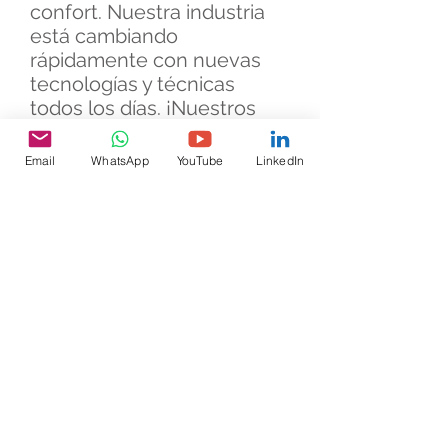
confort. Nuestra industria
está cambiando
rápidamente con nuevas
tecnologías y técnicas
todos los días. ¡Nuestros
especialistas vienen con
una ayuda adicional de
Email
WhatsApp
YouTube
LinkedIn
“conocimientos técnicos”
experimentados para
brindarle la mano que
necesita!
¿Cómo podemos ayudar?